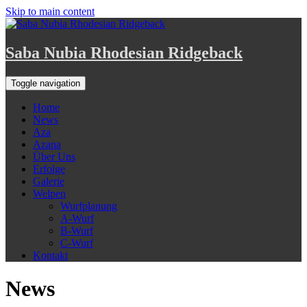
Skip to main content
Saba Nubia Rhodesian Ridgeback
Toggle navigation
Home
News
Aza
Azana
Über Uns
Erfolge
Galerie
Welpen
Wurfplanung
A-Wurf
B-Wurf
C-Wurf
Kontakt
News