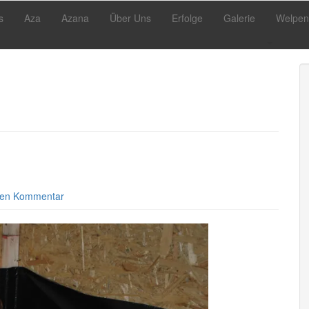
s
Aza
Azana
Über Uns
Erfolge
Galerie
Welpen
nen Kommentar